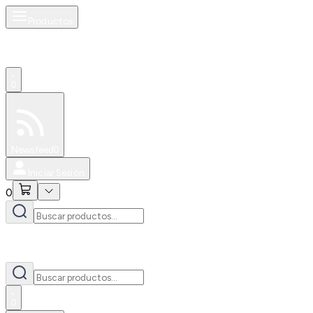
Productos
0
Especiales
Newsfeed
0
Iniciar Sesión
0
0