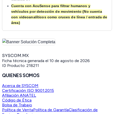
Cuenta con AcuSense para filtrar humanos y
vehículos por detección de movimiento (No cuenta
con videoanalíticos como cruces de línea / entrada de
área)
SYSCOM.MX
Ficha técnica generada el
10 de agosto de 2026
ID Producto:
218211
QUIENES SOMOS
Acerca de SYSCOM
Certificación ISO 9001:2015
Afiliación ANATEL
Código de Ética
Bolsa de Trabajo
Política de Venta
Política de Garantía
Clasificación de