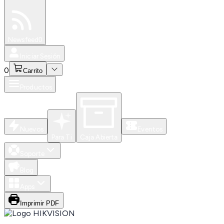
Especiales
Newsfeed
0
Iniciar Sesión
0
Carrito
Productos
Nuevos
Eventos
Para Ti
Caja Abierta
Soporte
Blog
Apps
Imprimir PDF