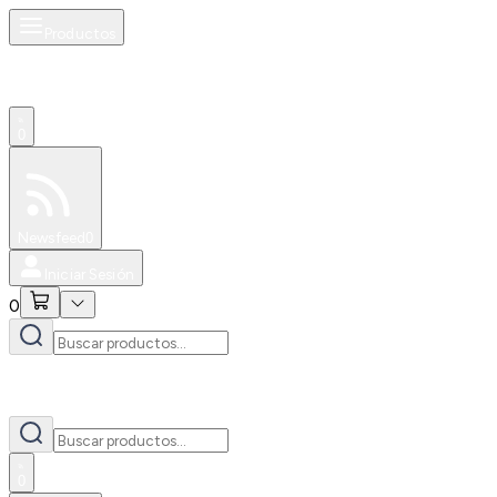
Productos
0
Especiales
Newsfeed
0
Iniciar Sesión
0
0