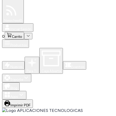
Especiales
Newsfeed
0
Iniciar Sesión
0
Carrito
Productos
Nuevos
Eventos
Para Ti
Caja Abierta
Soporte
Blog
Apps
Imprimir PDF