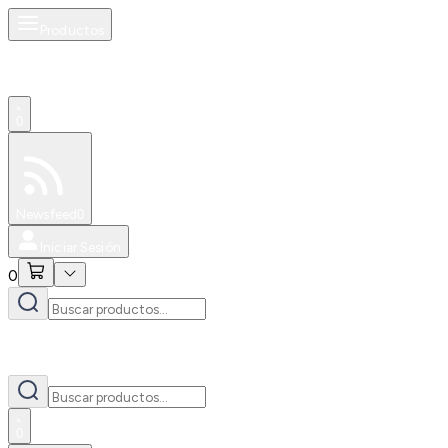
Productos
0
Especiales
Newsfeed
0
Iniciar Sesión
0
0