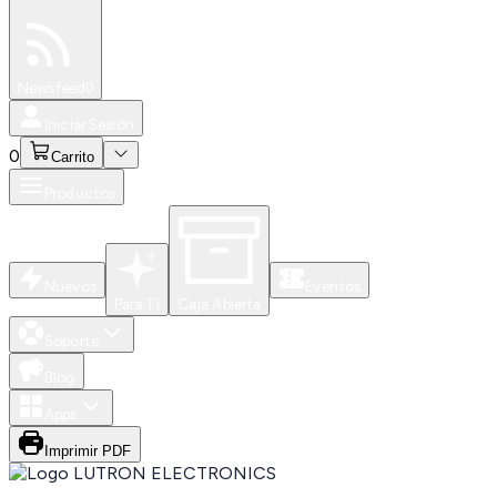
Especiales
Newsfeed
0
Iniciar Sesión
0
Carrito
Productos
Nuevos
Eventos
Para Ti
Caja Abierta
Soporte
Blog
Apps
Imprimir PDF