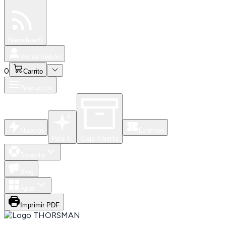
Especiales
Newsfeed
0
Iniciar Sesión
0
Carrito
Productos
Nuevos
Eventos
Para Ti
Caja Abierta
Soporte
Blog
Apps
Imprimir PDF