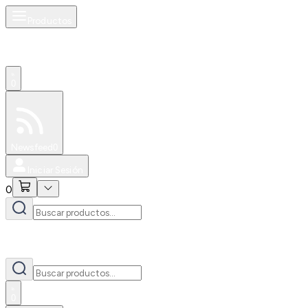
Productos
0
Especiales
Newsfeed
0
Iniciar Sesión
0
0