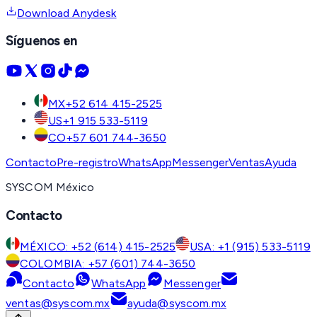
Download Anydesk
Síguenos en
MX
+52 614 415-2525
US
+1 915 533-5119
CO
+57 601 744-3650
Contacto
Pre-registro
WhatsApp
Messenger
Ventas
Ayuda
SYSCOM México
Contacto
MÉXICO: +52 (614) 415-2525
USA: +1 (915) 533-5119
COLOMBIA: +57 (601) 744-3650
Contacto
WhatsApp
Messenger
ventas@syscom.mx
ayuda@syscom.mx