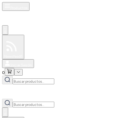
Productos
0
Especiales
Newsfeed
0
Iniciar Sesión
0
0