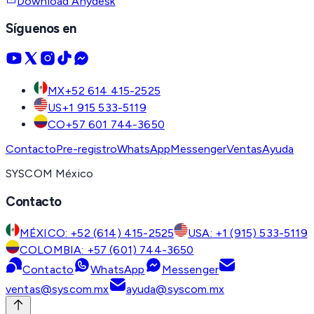
Download Anydesk
Síguenos en
MX
+52 614 415-2525
US
+1 915 533-5119
CO
+57 601 744-3650
Contacto
Pre-registro
WhatsApp
Messenger
Ventas
Ayuda
SYSCOM México
Contacto
MÉXICO: +52 (614) 415-2525
USA: +1 (915) 533-5119
COLOMBIA: +57 (601) 744-3650
Contacto
WhatsApp
Messenger
ventas@syscom.mx
ayuda@syscom.mx