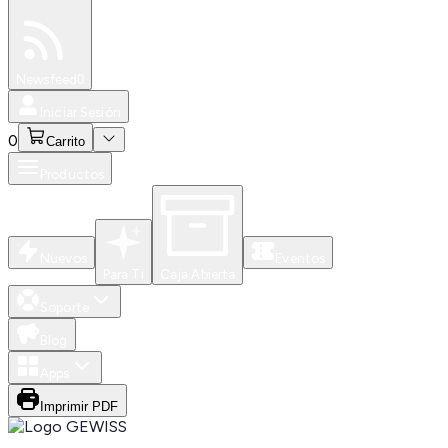
Especiales
Newsfeed
0
Iniciar Sesión
0
Carrito
Productos
Nuevos
Eventos
Para Ti
Caja Abierta
Soporte
Blog
Apps
Imprimir PDF