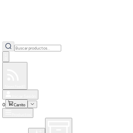
0
Especiales
Newsfeed
0
Iniciar Sesión
0
Carrito
Productos