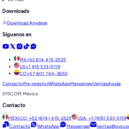
Downloads
Download Anydesk
Síguenos en
MX
+52 614 415-2525
US
+1 915 533-5119
CO
+57 601 744-3650
Contacto
Pre-registro
WhatsApp
Messenger
Ventas
Ayuda
SYSCOM México
Contacto
MÉXICO: +52 (614) 415-2525
USA: +1 (915) 533-5119
Contacto
WhatsApp
Messenger
ventas@sysco