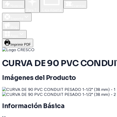
Nuevos
Eventos
Para Ti
Caja Abierta
Soporte
Blog
Apps
Imprimir PDF
CURVA DE 90 PVC CONDUIT
Imágenes del Producto
Información Básica