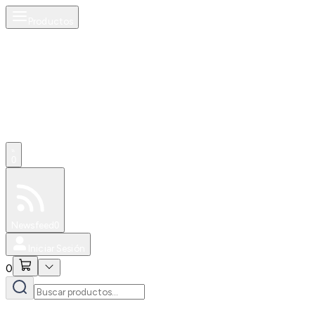
Productos
0
Especiales
Newsfeed
0
Iniciar Sesión
0