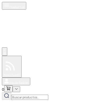
Productos
0
Especiales
Newsfeed
0
Iniciar Sesión
0