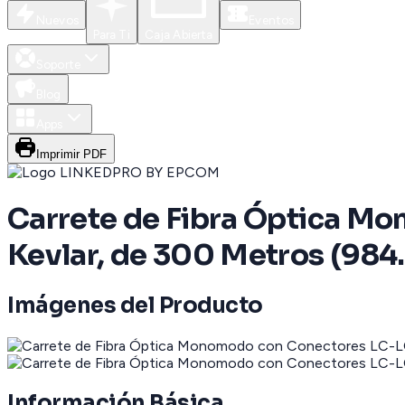
Nuevos
Eventos
Para Ti
Caja Abierta
Soporte
Blog
Apps
Imprimir PDF
Carrete de Fibra Óptica M
Kevlar, de 300 Metros (984.
Imágenes del Producto
Información Básica