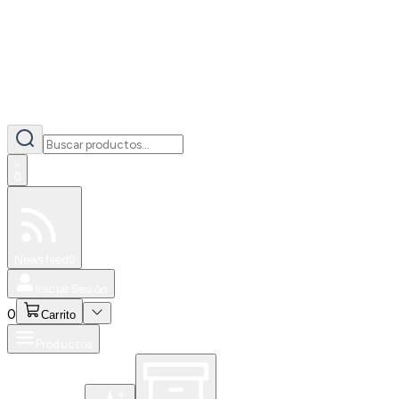
0
Especiales
Newsfeed
0
Iniciar Sesión
0
Carrito
Productos