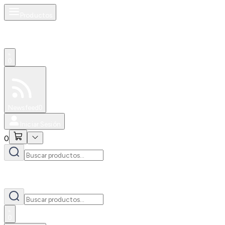
Productos
0
Especiales
Newsfeed
0
Iniciar Sesión
0
0