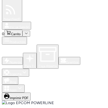
Especiales
Newsfeed
0
Iniciar Sesión
0
Carrito
Productos
Nuevos
Eventos
Para Ti
Caja Abierta
Soporte
Blog
Apps
Imprimir PDF