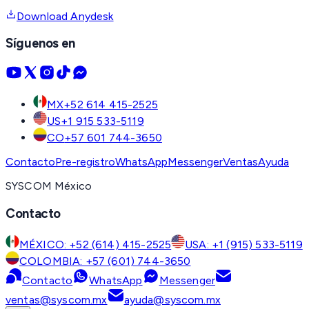
Download Anydesk
Síguenos en
MX
+52 614 415-2525
US
+1 915 533-5119
CO
+57 601 744-3650
Contacto
Pre-registro
WhatsApp
Messenger
Ventas
Ayuda
SYSCOM México
Contacto
MÉXICO: +52 (614) 415-2525
USA: +1 (915) 533-5119
COLOMBIA: +57 (601) 744-3650
Contacto
WhatsApp
Messenger
ventas@syscom.mx
ayuda@syscom.mx