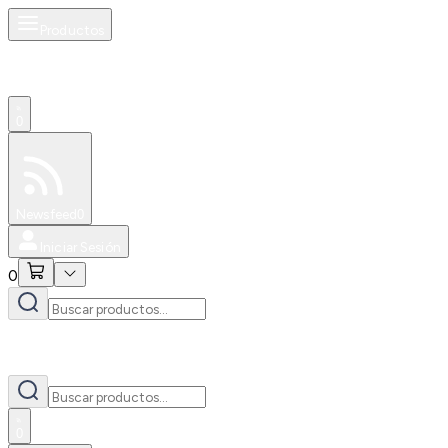
Productos
0
Especiales
Newsfeed
0
Iniciar Sesión
0
0