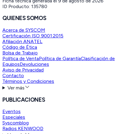
Ficha técnica generada el
9 de agosto de 2026
ID Producto:
135780
QUIENES SOMOS
Acerca de SYSCOM
Certificación ISO 9001:2015
Afiliación ANATEL
Código de Ética
Bolsa de Trabajo
Política de Venta
Política de Garantía
Clasificación de
Equipos
Devoluciones
Aviso de Privacidad
Contacto
Términos y Condiciones
Ver más
PUBLICACIONES
Eventos
Especiales
Syscomblog
Radios KENWOOD