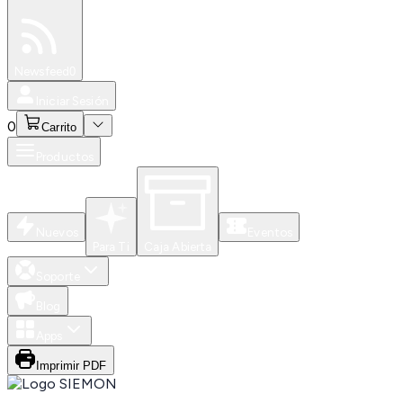
Especiales
Newsfeed
0
Iniciar Sesión
0
Carrito
Productos
Nuevos
Eventos
Para Ti
Caja Abierta
Soporte
Blog
Apps
Imprimir PDF