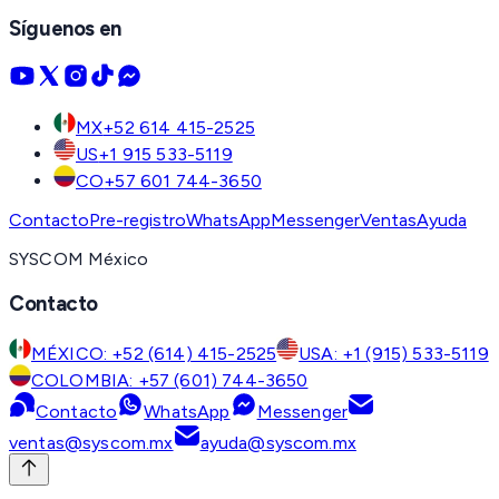
Síguenos en
MX
+52 614 415-2525
US
+1 915 533-5119
CO
+57 601 744-3650
Contacto
Pre-registro
WhatsApp
Messenger
Ventas
Ayuda
SYSCOM México
Contacto
MÉXICO: +52 (614) 415-2525
USA: +1 (915) 533-5119
COLOMBIA: +57 (601) 744-3650
Contacto
WhatsApp
Messenger
ventas@syscom.mx
ayuda@syscom.mx