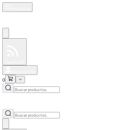
Productos
0
Especiales
Newsfeed
0
Iniciar Sesión
0
0