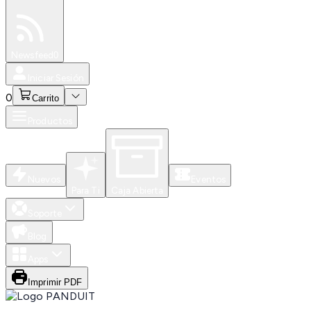
Especiales
Newsfeed
0
Iniciar Sesión
0
Carrito
Productos
Nuevos
Eventos
Para Ti
Caja Abierta
Soporte
Blog
Apps
Imprimir PDF