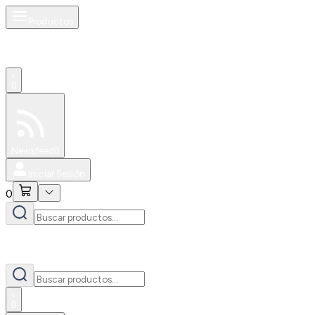
Productos
0
Especiales
Newsfeed
0
Iniciar Sesión
0
0