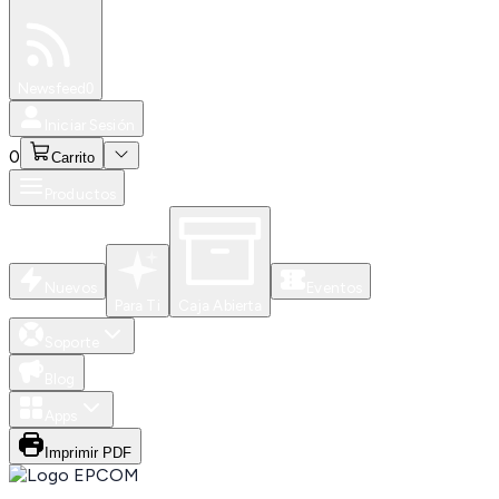
Especiales
Newsfeed
0
Iniciar Sesión
0
Carrito
Productos
Nuevos
Eventos
Para Ti
Caja Abierta
Soporte
Blog
Apps
Imprimir PDF