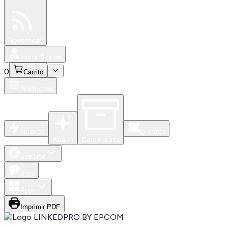
Especiales
Newsfeed
0
Iniciar Sesión
0
Carrito
Productos
Nuevos
Eventos
Para Ti
Caja Abierta
Soporte
Blog
Apps
Imprimir PDF