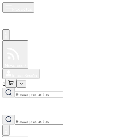
Productos
0
Especiales
Newsfeed
0
Iniciar Sesión
0
0