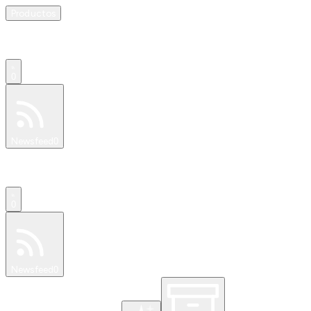
Productos
0
Especiales
Newsfeed
0
0
Especiales
Newsfeed
0