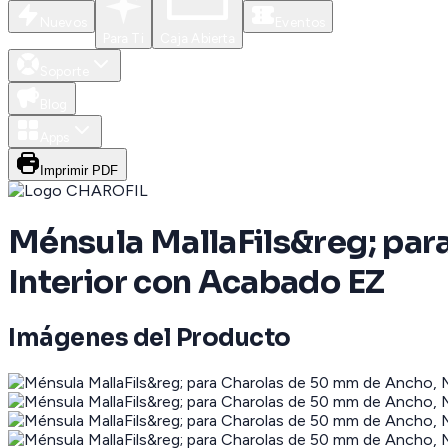
Nuevos
Eventos
Para Ti
Caja Abierta
Soporte
Blog
Apps
Imprimir PDF
Ménsula MallaFils&reg; par
Interior con Acabado EZ
Imágenes del Producto