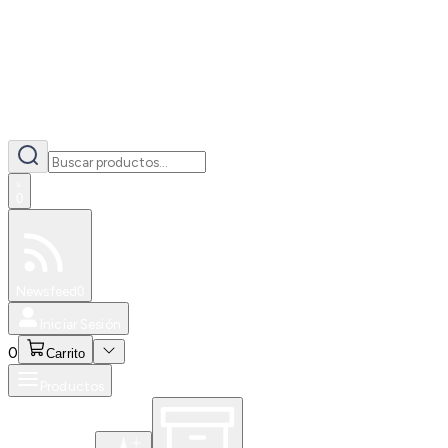
0
Especiales
Newsfeed
0
Iniciar Sesión
0
Carrito
Productos