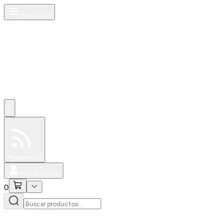
Productos
0
Especiales
Newsfeed
0
Iniciar Sesión
0