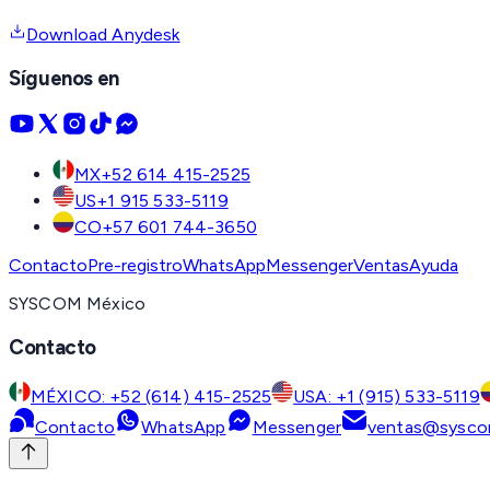
Download Anydesk
Síguenos en
MX
+52 614 415-2525
US
+1 915 533-5119
CO
+57 601 744-3650
Contacto
Pre-registro
WhatsApp
Messenger
Ventas
Ayuda
SYSCOM México
Contacto
MÉXICO: +52 (614) 415-2525
USA: +1 (915) 533-5119
Contacto
WhatsApp
Messenger
ventas@sysco