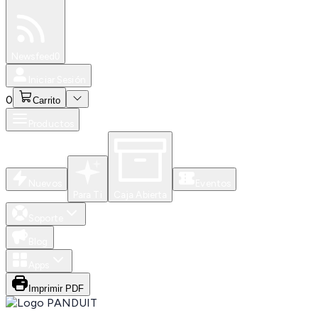
Especiales
Newsfeed
0
Iniciar Sesión
0
Carrito
Productos
Nuevos
Eventos
Para Ti
Caja Abierta
Soporte
Blog
Apps
Imprimir PDF