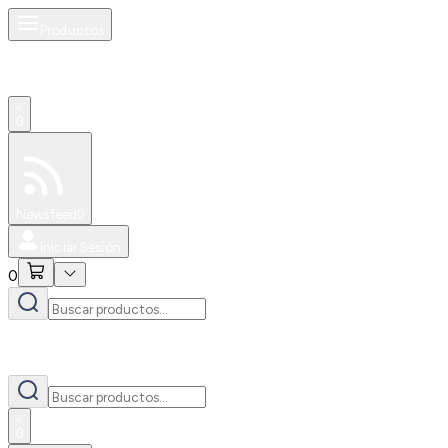
Productos
0
Especiales
Newsfeed
0
Iniciar Sesión
0
0