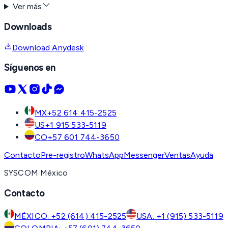
Ver más
Downloads
Download Anydesk
Síguenos en
MX
+52 614 415-2525
US
+1 915 533-5119
CO
+57 601 744-3650
Contacto
Pre-registro
WhatsApp
Messenger
Ventas
Ayuda
SYSCOM México
Contacto
MÉXICO: +52 (614) 415-2525
USA: +1 (915) 533-5119