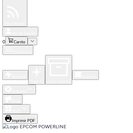
Especiales
Newsfeed
0
Iniciar Sesión
0
Carrito
Productos
Nuevos
Eventos
Para Ti
Caja Abierta
Soporte
Blog
Apps
Imprimir PDF