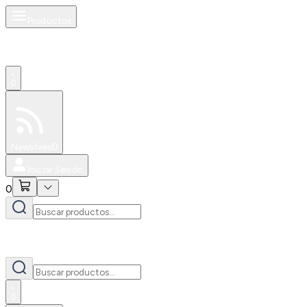
Productos
0
Especiales
Newsfeed
0
Iniciar Sesión
0
0