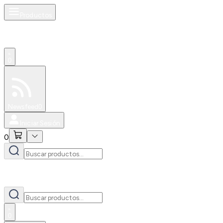
Productos
0
Especiales
Newsfeed
0
Iniciar Sesión
0
0