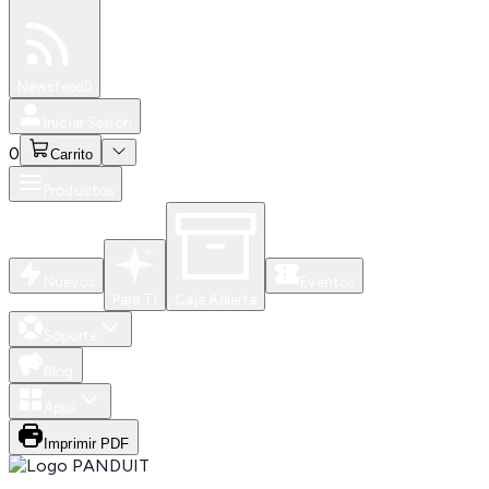
Especiales
Newsfeed
0
Iniciar Sesión
0
Carrito
Productos
Nuevos
Eventos
Para Ti
Caja Abierta
Soporte
Blog
Apps
Imprimir PDF