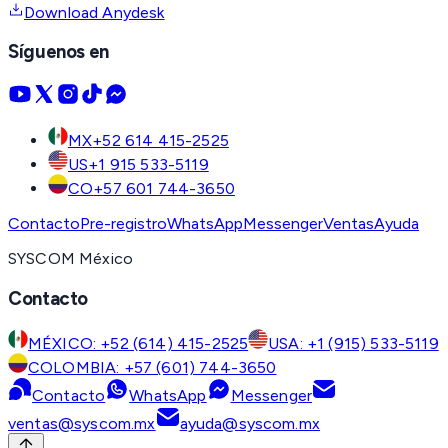
Download Anydesk
Síguenos en
MX
+52 614 415-2525
US
+1 915 533-5119
CO
+57 601 744-3650
Contacto
Pre-registro
WhatsApp
Messenger
Ventas
Ayuda
SYSCOM México
Contacto
MÉXICO: +52 (614) 415-2525
USA: +1 (915) 533-5119
COLOMBIA: +57 (601) 744-3650
Contacto
WhatsApp
Messenger
ventas@syscom.mx
ayuda@syscom.mx