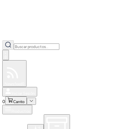
0
Especiales
Newsfeed
0
Iniciar Sesión
0
Carrito
Productos