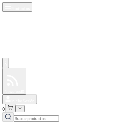
Productos
0
Especiales
Newsfeed
0
Iniciar Sesión
0