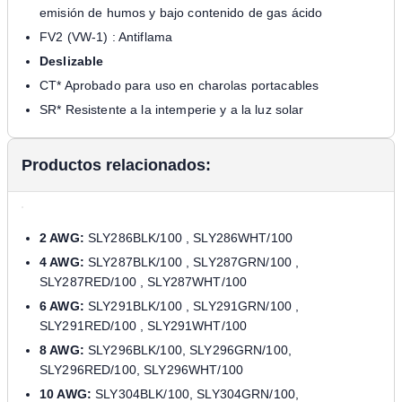
emisión de humos y bajo contenido de gas ácido
FV2 (VW-1) : Antiflama
Deslizable
CT* Aprobado para uso en charolas portacables
SR* Resistente a la intemperie y a la luz solar
Productos relacionados:
2 AWG:
SLY286BLK/100 , SLY286WHT/100
4 AWG:
SLY287BLK/100 , SLY287GRN/100 ,
SLY287RED/100 , SLY287WHT/100
6 AWG:
SLY291BLK/100 , SLY291GRN/100 ,
SLY291RED/100 , SLY291WHT/100
8 AWG:
SLY296BLK/100, SLY296GRN/100,
SLY296RED/100, SLY296WHT/100
10 AWG:
SLY304BLK/100, SLY304GRN/100,