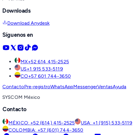
Downloads
Download Anydesk
Síguenos en
MX
+52 614 415-2525
US
+1 915 533-5119
CO
+57 601 744-3650
Contacto
Pre-registro
WhatsApp
Messenger
Ventas
Ayuda
SYSCOM México
Contacto
MÉXICO: +52 (614) 415-2525
USA: +1 (915) 533-5119
COLOMBIA: +57 (601) 744-3650