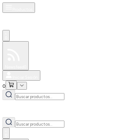
Productos
0
Especiales
Newsfeed
0
Iniciar Sesión
0
0