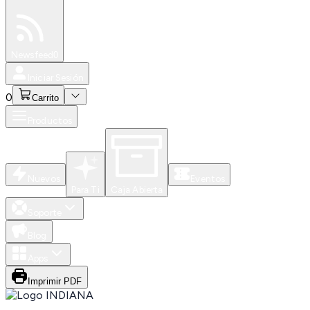
Especiales
Newsfeed
0
Iniciar Sesión
0
Carrito
Productos
Nuevos
Eventos
Para Ti
Caja Abierta
Soporte
Blog
Apps
Imprimir PDF