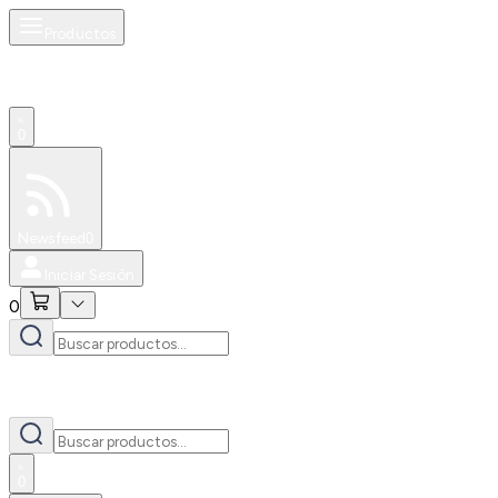
Productos
0
Especiales
Newsfeed
0
Iniciar Sesión
0
0