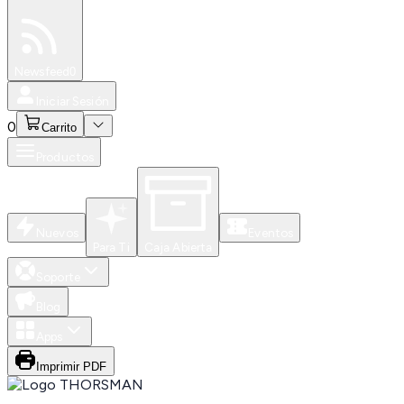
Especiales
Newsfeed
0
Iniciar Sesión
0
Carrito
Productos
Nuevos
Eventos
Para Ti
Caja Abierta
Soporte
Blog
Apps
Imprimir PDF