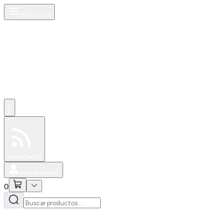
Productos
0
Especiales
Newsfeed
0
Iniciar Sesión
0