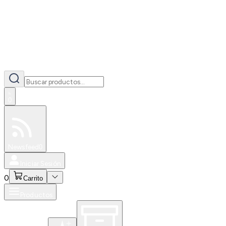
0
Especiales
Newsfeed
0
Iniciar Sesión
0
Carrito
Productos