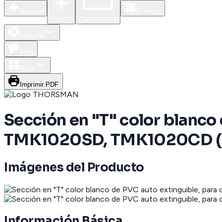
Nuevos
Eventos
Para Ti
Caja Abierta
Soporte
Blog
Apps
Imprimir PDF
Sección en "T" color blanco
TMK1020SD, TMK1020CD (
Imágenes del Producto
Información Básica