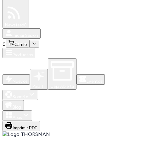
Especiales
Newsfeed
0
Iniciar Sesión
0
Carrito
Productos
Nuevos
Eventos
Para Ti
Caja Abierta
Soporte
Blog
Apps
Imprimir PDF