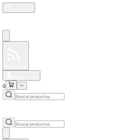
Productos
0
Especiales
Newsfeed
0
Iniciar Sesión
0
0