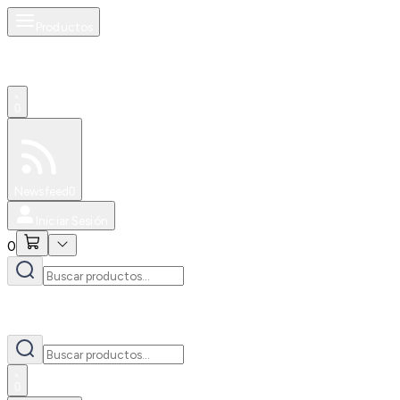
Productos
0
Especiales
Newsfeed
0
Iniciar Sesión
0
0