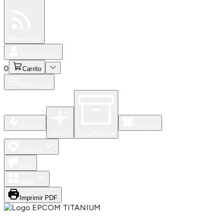
Especiales
Newsfeed
0
Iniciar Sesión
0
Carrito
Productos
Nuevos
Eventos
Para Ti
Caja Abierta
Soporte
Blog
Apps
Imprimir PDF