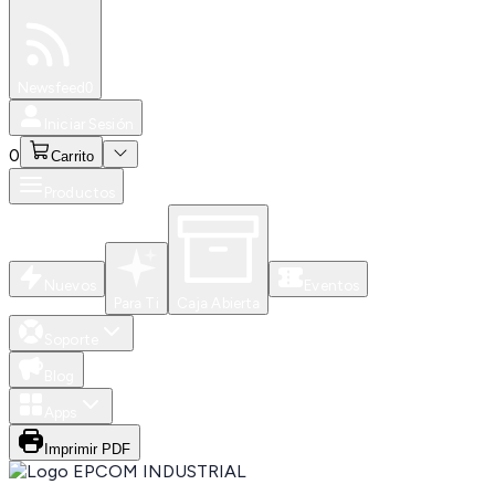
Especiales
Newsfeed
0
Iniciar Sesión
0
Carrito
Productos
Nuevos
Eventos
Para Ti
Caja Abierta
Soporte
Blog
Apps
Imprimir PDF