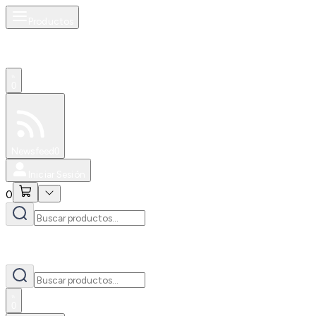
Productos
0
Especiales
Newsfeed
0
Iniciar Sesión
0
0