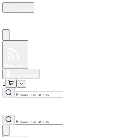
Productos
0
Especiales
Newsfeed
0
Iniciar Sesión
0
0