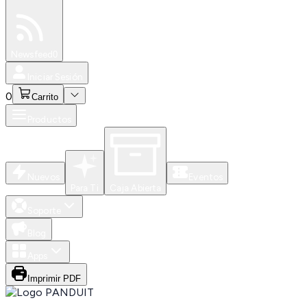
Especiales
Newsfeed
0
Iniciar Sesión
0
Carrito
Productos
Nuevos
Eventos
Para Ti
Caja Abierta
Soporte
Blog
Apps
Imprimir PDF