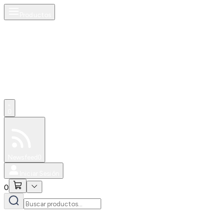
Productos
0
Especiales
Newsfeed
0
Iniciar Sesión
0