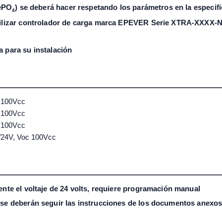
FePO
) se deberá hacer respetando los parámetros en la especif
4
utilizar controlador de carga marca EPEVER Serie XTRA-XXXX-N
a para su instalación
c 100Vcc
c 100Vcc
c 100Vcc
/24V, Voc 100Vcc
ente el voltaje de 24 volts, requiere programación manual
 se deberán seguir las instrucciones de los documentos anexo