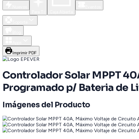
Nuevos
Eventos
Para Ti
Caja Abierta
Soporte
Blog
Apps
Imprimir PDF
Controlador Solar MPPT 40A
Programado p/ Bateria de Li
Imágenes del Producto