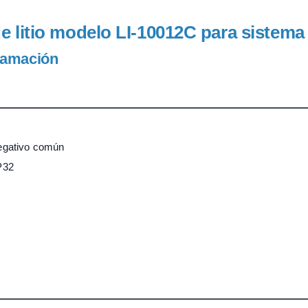
de litio modelo LI-10012C para sistema
gramación
negativo común
P32