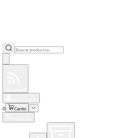
0
Especiales
Newsfeed
0
Iniciar Sesión
0
Carrito
Productos