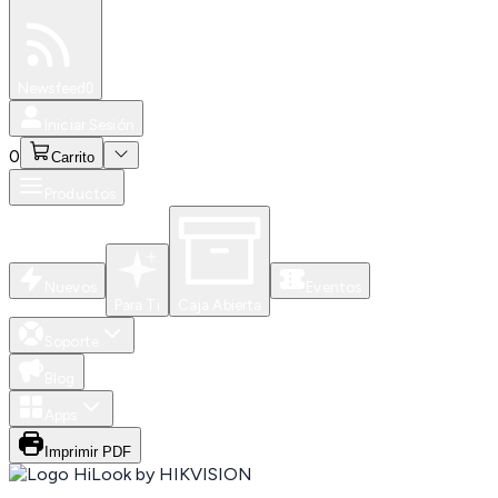
Especiales
Newsfeed
0
Iniciar Sesión
0
Carrito
Productos
Nuevos
Eventos
Para Ti
Caja Abierta
Soporte
Blog
Apps
Imprimir PDF