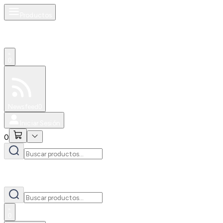
Productos
0
Especiales
Newsfeed
0
Iniciar Sesión
0
0