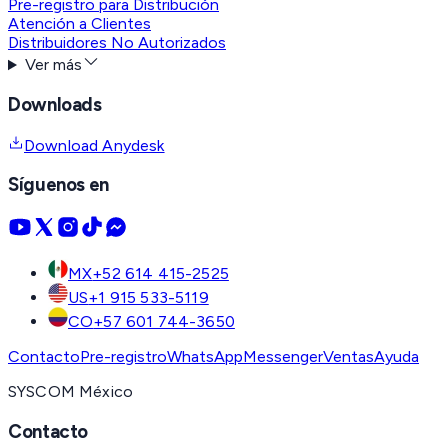
Pre-registro para Distribución
Atención a Clientes
Distribuidores No Autorizados
Ver más
Downloads
Download Anydesk
Síguenos en
MX
+52 614 415-2525
US
+1 915 533-5119
CO
+57 601 744-3650
Contacto
Pre-registro
WhatsApp
Messenger
Ventas
Ayuda
SYSCOM México
Contacto