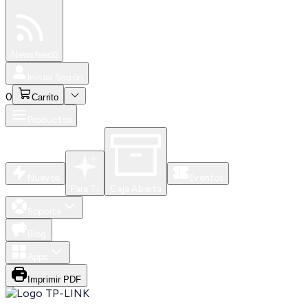
Especiales
Newsfeed
0
Iniciar Sesión
0
Carrito
Productos
Nuevos
Eventos
Para Ti
Caja Abierta
Soporte
Blog
Apps
Imprimir PDF