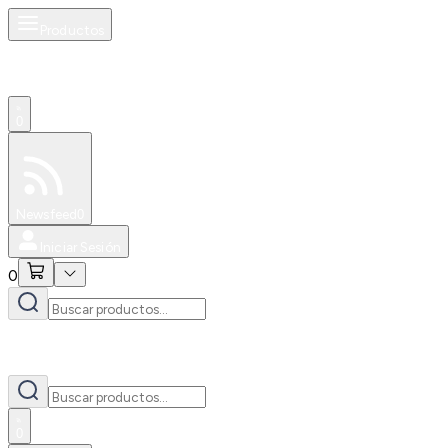
Productos
0
Especiales
Newsfeed
0
Iniciar Sesión
0
0