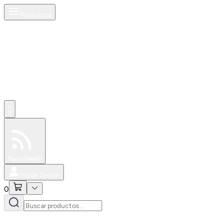
Productos
0
Especiales
Newsfeed
0
Iniciar Sesión
0