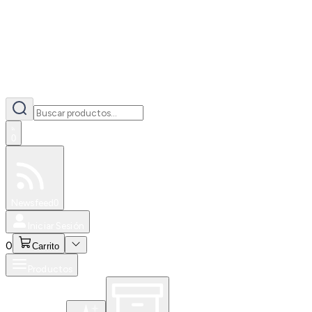
0
Especiales
Newsfeed
0
Iniciar Sesión
0
Carrito
Productos