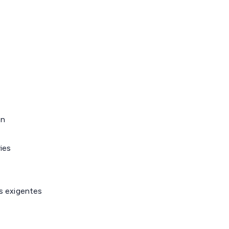
ón
ies
s exigentes