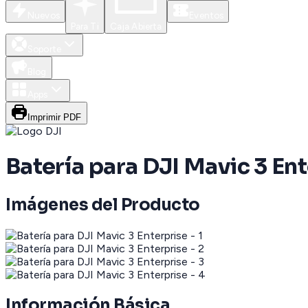
Nuevos
Eventos
Para Ti
Caja Abierta
Soporte
Blog
Apps
Imprimir PDF
Batería para DJI Mavic 3 En
Imágenes del Producto
Información Básica