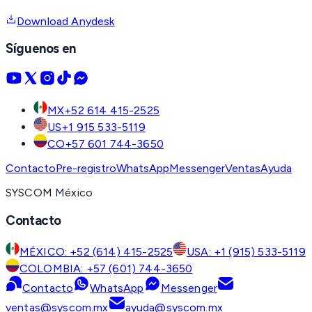
Download Anydesk
Síguenos en
MX
+52 614 415-2525
US
+1 915 533-5119
CO
+57 601 744-3650
Contacto
Pre-registro
WhatsApp
Messenger
Ventas
Ayuda
SYSCOM México
Contacto
MÉXICO: +52 (614) 415-2525
USA: +1 (915) 533-5119
COLOMBIA: +57 (601) 744-3650
Contacto
WhatsApp
Messenger
ventas@syscom.mx
ayuda@syscom.mx