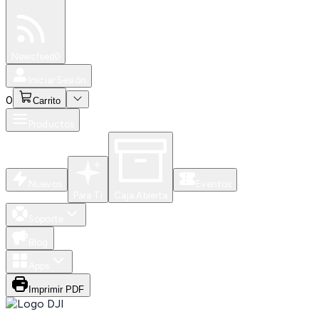
Especiales
Newsfeed
0
Iniciar Sesión
0
Carrito
Productos
Nuevos
Eventos
Para Ti
Caja Abierta
Soporte
Blog
Apps
Imprimir PDF