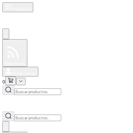
Productos
0
Especiales
Newsfeed
0
Iniciar Sesión
0
0