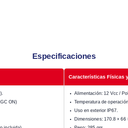
Especificaciones
Características Físicas y
).
Alimentación: 12 Vcc / PoE
 AGC ON)
Temperatura de operació
Uso en exterior IP67.
Dimensiones: 170.8 × 66 
 incluida).
Peso: 285 grs.