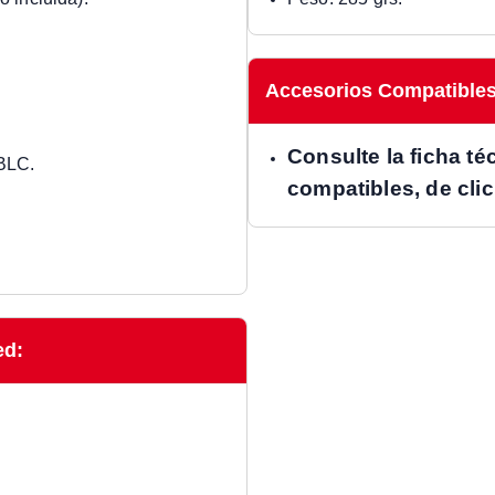
Accesorios Compatibles
Consulte la ficha té
BLC.
compatibles, de cli
ed: