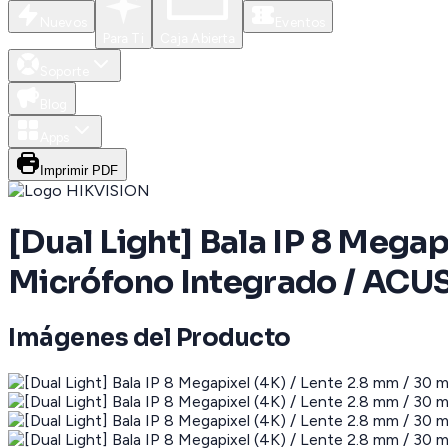
Nuevos
Eventos
Para Ti
Caja Abierta
Soporte
Blog
Apps
Imprimir PDF
[Dual Light] Bala IP 8 Megap
Micrófono Integrado / ACUSE
Imágenes del Producto