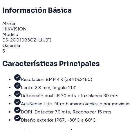
Información Básica
Marca
HIKVISION
Modelo
DS-2CD1083G2-LIU(F)
Garantía
5
Características Principales
Resolución 8MP 4K (3840x2160)
Lente 2.8 mm, ángulo 113°
Detección dual: IR 30 mts + luz blanca 30 mts
AcuSense Lite: filtro humano/vehículo por movimi
DORI: Detectar 79 mts, Reconocer 15 mts
Diseño exterior IP67, -30°C a 60°C