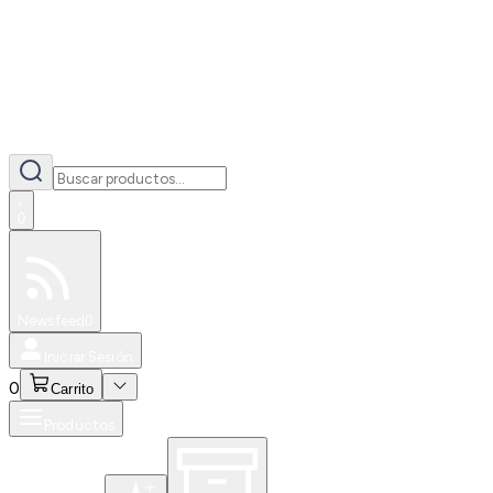
0
Especiales
Newsfeed
0
Iniciar Sesión
0
Carrito
Productos