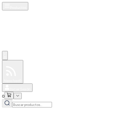
Productos
0
Especiales
Newsfeed
0
Iniciar Sesión
0