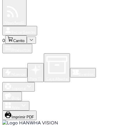
Especiales
Newsfeed
0
Iniciar Sesión
0
Carrito
Productos
Nuevos
Eventos
Para Ti
Caja Abierta
Soporte
Blog
Apps
Imprimir PDF