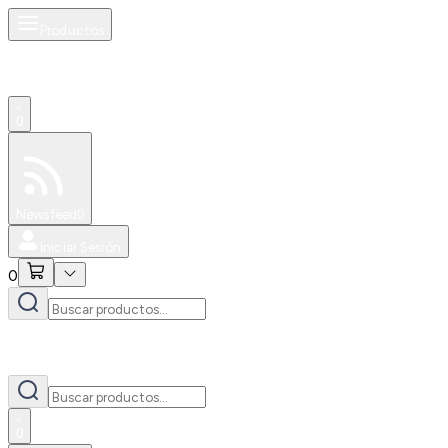
Productos
0
Especiales
Newsfeed
0
Iniciar Sesión
0
0