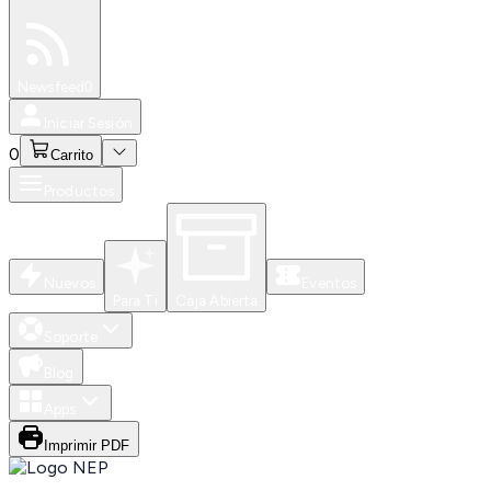
Especiales
Newsfeed
0
Iniciar Sesión
0
Carrito
Productos
Nuevos
Eventos
Para Ti
Caja Abierta
Soporte
Blog
Apps
Imprimir PDF