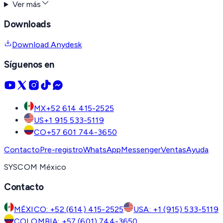
Ver más
Downloads
Download Anydesk
Síguenos en
MX
+52 614 415-2525
US
+1 915 533-5119
CO
+57 601 744-3650
Contacto
Pre-registro
WhatsApp
Messenger
Ventas
Ayuda
SYSCOM México
Contacto
MÉXICO: +52 (614) 415-2525
USA: +1 (915) 533-5119
COLOMBIA: +57 (601) 744-3650