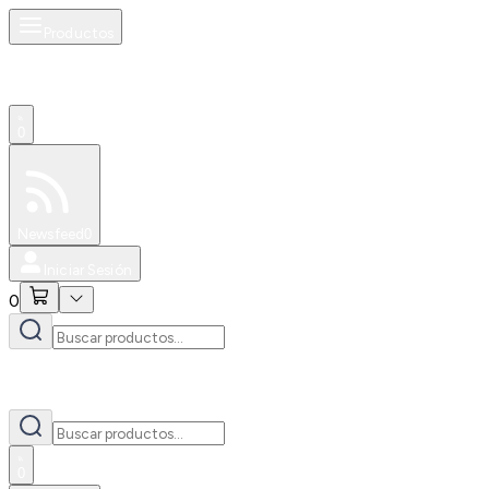
Productos
0
Especiales
Newsfeed
0
Iniciar Sesión
0
0