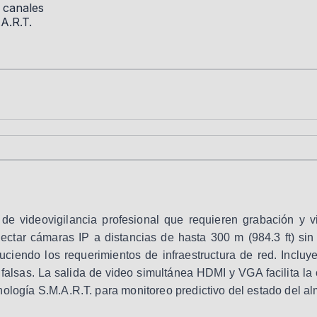
 canales
A.R.T.
e videovigilancia profesional que requieren grabación y v
ctar cámaras IP a distancias de hasta 300 m (984.3 ft) si
iendo los requerimientos de infraestructura de red. Incluy
falsas. La salida de video simultánea HDMI y VGA facilita la
nología S.M.A.R.T. para monitoreo predictivo del estado del 