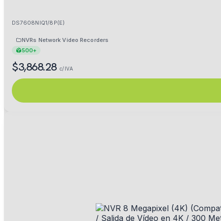
DS7608NIQ1/8P(E)
NVRs Network Video Recorders
500+
$3,868.28
c/IVA