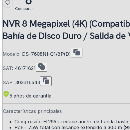
Compartir
NVR 8 Megapixel (4K) (Compatib
Bahía de Disco Duro / Salida d
Modelo:
DS-7608NI-Q1/8P(D)
SAT:
46171621
SAP:
303616543
5 años de garantía
Características principales
Compresión H.265+ reduce ancho de banda hasta
PoE+ 75W total con alcance extendido a 300 m (98