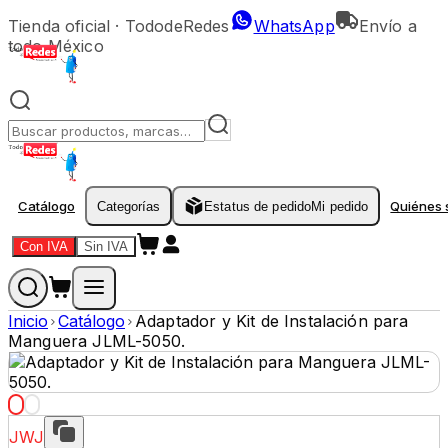
Tienda oficial ·
TododeRedes
WhatsApp
Envío a
todo México
Catálogo
Quiénes
Categorías
Estatus de pedido
Mi pedido
Con IVA
Sin IVA
Inicio
Catálogo
Adaptador y Kit de Instalación para
Manguera JLML-5050.
JWJ