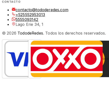
CONTACTO
contacto@tododeredes.com
+525552953013
5555093142
Lago Erie 34, 1
©
2026
TododeRedes
. Todos los derechos reservados.
OXX